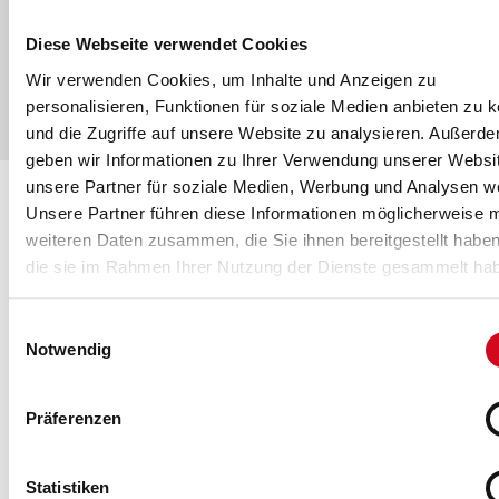
Mehr Informationen zu den Schulungen
Diese Webseite verwendet Cookies
Wir verwenden Cookies, um Inhalte und Anzeigen zu
personalisieren, Funktionen für soziale Medien anbieten zu 
und die Zugriffe auf unsere Website zu analysieren. Außerd
geben wir Informationen zu Ihrer Verwendung unserer Websi
unsere Partner für soziale Medien, Werbung und Analysen we
Unsere Partner führen diese Informationen möglicherweise m
weiteren Daten zusammen, die Sie ihnen bereitgestellt habe
die sie im Rahmen Ihrer Nutzung der Dienste gesammelt ha
DSGVO - VORTEILE FÜR
Einwilligungsauswahl
UNTERNEHMEN
Notwendig
Für Unternehmen kann es in Zukunft ein
Präferenzen
Wettbewerbsvorteil sein, wenn die Firma nachweisen
kann, dass die von der Datenschutzbehörde
Statistiken