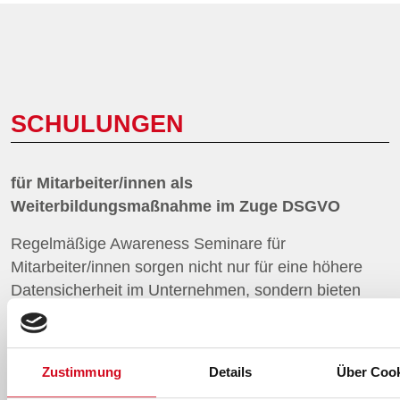
SCHULUNGEN
für Mitarbeiter/innen als
Weiterbildungsmaßnahme im Zuge DSGVO
Regelmäßige Awareness Seminare für
Mitarbeiter/innen sorgen nicht nur für eine höhere
Datensicherheit im Unternehmen, sondern bieten
durch das verstärkte Risikobewusstsein auch eine
optimale Absicherung gegen Angriffe auf die
Unternehmenswerte.
Zustimmung
Details
Über Coo