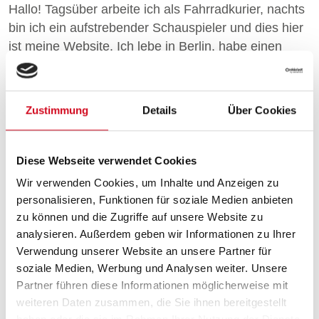
Hallo! Tagsüber arbeite ich als Fahrradkurier, nachts
bin ich ein aufstrebender Schauspieler und dies hier
ist meine Website. Ich lebe in Berlin, habe einen
großen Hund namens Jack, mag Piña Coladas,
jedoch weniger (ohne Schirm) im Regen stehen
gelassen zu werden.
Zustimmung
Details
Über Cookies
… oder so etwas wie:
Diese Webseite verwendet Cookies
Das Unternehmen XYZ wurde 1971 gegründet und
versorgt die Öffentlichkeit seither mit qualitativ
Wir verwenden Cookies, um Inhalte und Anzeigen zu
hochwertigen Produkten. An seinem Standort in
personalisieren, Funktionen für soziale Medien anbieten
einer kleinen Großstadt beschäftigt der Betrieb über
zu können und die Zugriffe auf unsere Website zu
analysieren. Außerdem geben wir Informationen zu Ihrer
2.000 Menschen und unterstützt die Stadtbewohner
Verwendung unserer Website an unsere Partner für
in vielfacher Hinsicht.
soziale Medien, Werbung und Analysen weiter. Unsere
Als neuer WordPress-Benutzer solltest du
dein
Partner führen diese Informationen möglicherweise mit
Dashboard
aufrufen, um diese Seite zu löschen und
weiteren Daten zusammen, die Sie ihnen bereitgestellt